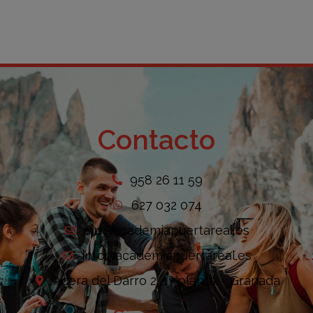
Contacto
958 26 11 59
627 032 074
ele@academiapuertareal.es
info@academiapuertareal.es
Acera del Darro 2, 1ª planta. - Granada