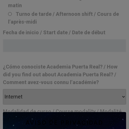
matin
Turno de tarde / Afternoon shift / Cours de
l’après-midi
Fecha de inicio / Start date / Date de début
¿Cómo conociste Academia Puerta Real? / How
did you find out about Academia Puerta Real? /
Comment avez-vous connu l’académie?
Modalidad de curso / Course modality / Modalité
de cours
AVISO DE PRIVACIDAD
Online / En ligne