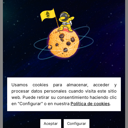
Presencial / Onsite / Présentiel
Contacto de emergencia /
Emergency contact / Personne à
contacter en cas d'urgence
Nombre y apellidos / Name and surname /
Prénom et nom
Usamos cookies para almacenar, acceder y
Correo electrónico / Email / E-mail
procesar datos personales cuando visita este sitio
web. Puede retirar su consentimiento haciendo clic
en "Configurar" o en nuestra
Política de cookies
.
Teléfono / Phone number / Téléphone
Aceptar
Configurar
+34