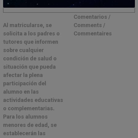
Comentarios /
Al matricularse, se
Comments /
solicita a los padres o
Commentaires
tutores que informen
sobre cualquier
condición de salud o
situación que pueda
afectar la plena
participación del
alumno en las
actividades educativas
o complementarias.
Para los alumnos
menores de edad, se
establecerán las