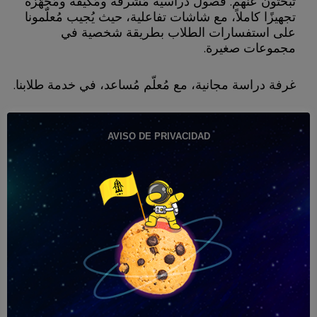
تبحثون عنهم. فصول دراسية مُشرقة ومُكيّفة ومُجهّزة
تجهيزًا كاملاً، مع شاشات تفاعلية، حيث يُجيب مُعلّمونا
على استفسارات الطلاب بطريقة شخصية في
مجموعات صغيرة.
غرفة دراسة مجانية، مع مُعلّم مُساعد، في خدمة طلابنا.
مكتبة تضم أكثر من 325 عنوانًا مُتاحًا للاستعارة للطلاب.
AVISO DE PRIVACIDAD
مكتب السكرتارية حيث يُقدّم الموظفون الإداريون في
الأكاديمية معلوماتٍ ونصائحَ حول خدماتنا وأيّة أسئلة
أخرى تُهمّ مستقبلهم، لجميع العملاء المُهتمين .
في شارع أسيرا ديل دارو، في قلب غرناطة، تقدم لكم
أكاديمية بويرتا ريال الدعم الأكاديمي الّذي تحتاجونه
بأفضل الأسعار في المحافظة.