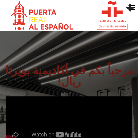
مرحباً بكم في أكاديمية بويرتا
ريال!