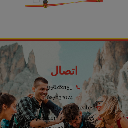
اتصال
958261159
627032074
ele@academiapuertareal.es
info@academiapuertareal.es