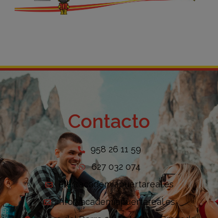
Contacto
958 26 11 59
627 032 074
ele@academiapuertareal.es
info@academiapuertareal.es