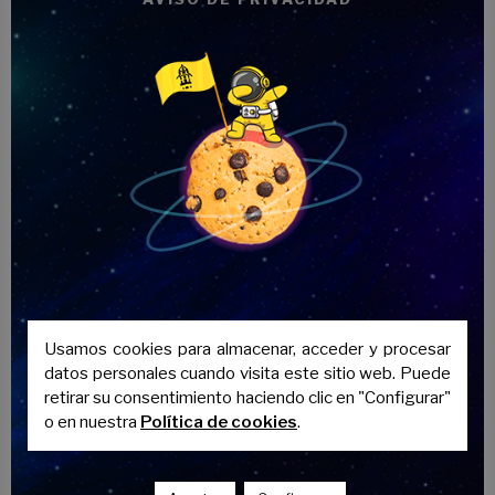
modo de préstamo para el alumnado.
Secretaría donde el personal administrativo y
directivo de la academia, informa y asesora a
todos los clientes interesados sobre nuestros
servicios y otras cuestiones referentes a su
futuro.
En calle Acera del Darro, en pleno centro de
Granada, Academia Puerta Real te ofrece el
apoyo académico que necesitas a los mejores
precios de la provincia.
Usamos cookies para almacenar, acceder y procesar
datos personales cuando visita este sitio web. Puede
retirar su consentimiento haciendo clic en "Configurar"
o en nuestra
Política de cookies
.