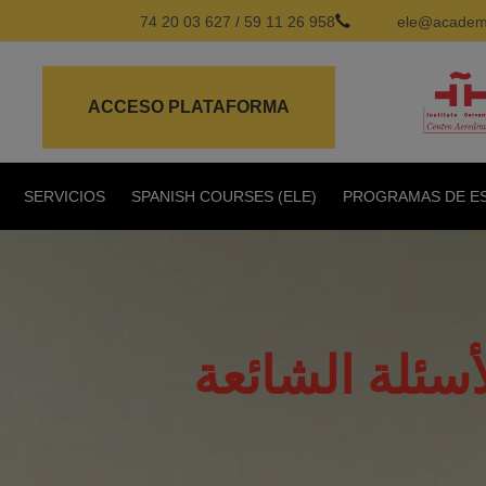
627 03 20 74
/
958 26 11 59
ele@academi
ACCESO PLATAFORMA
SERVICIOS
SPANISH COURSES (ELE)
PROGRAMAS DE ES
أسئلة الشائعة