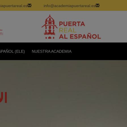
apuertareal.es
info@academiapuertareal.es
PAÑOL (ELE)
NUESTRA ACADEMIA
ال