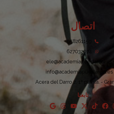
اتصال
958261159
627032074
ele@academiapuertareal.es
info@academiapuertareal.es
Acera del Darro 2, 1ª planta. - Gr
تابعنا