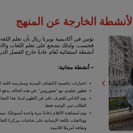
لأنشطة الخارجة عن المنهج
نؤمن في أكاديمية بويرتا ريال بأن تعلم اللغ
فحسب، ولذلك نشجع على تعلم اللغات والان
أنشطة استثنائية تُقام عادةً خارج الفصل الد
– أنشطة مجانية:
اختبارات تنافسية لاكتشاف المدينة وممارسة اللغة ال
فطور تقليدي مع “تشوروس”. في هذه الحالة، يدفع ا
يوم التاباس للتعرف على فن الطهي لدينا. هذا النشا
الطالب ثمن الوجبة فقط.
يوم لمشاهدة الأفلام (عادةً مرة واحدة أسبوعيًا). 
ووثائقيات باللغة الإسبانية على شاشات مركزنا التفاع
وثقافة أمريكا اللاتينية.