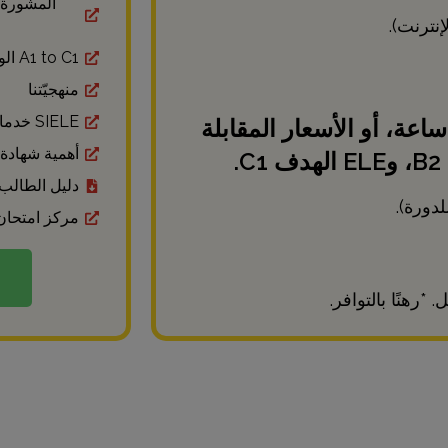
المشورة 
نترنت).
A1 to C1 الوحدات من
منهجيّتنا
SIELE خدمات
سعر للطالب الواحد: ٣٩٩ يورو لـ ٤٠ ساعة، أو الأسعار المقابلة
أهمية شهادة DELE الرسمي
دليل الطالب
مركز امتحان ELE
*رهنًا بالتوافر.