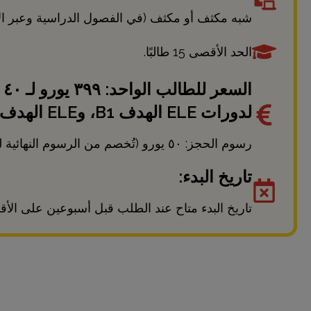
شبه مكثف أو مكثف (في الفصول الدراسية وعبر الإ
الحد الأقصى 15 طالبًا.
ال
لدورات ELE الهدف B1، وELE الهدف B2، وELE الهدف C1.
رسوم الحجز: ٥٠ يورو (تُخصم من الرسوم النهائية للدورة).
تاريخ البدء:
تاريخ البدء متاح عند الطلب قبل أسبوعين على الأقل. 