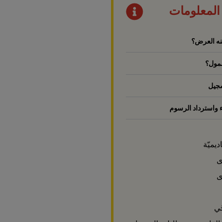
المعلومات
منه العرض؟
شمول؟
سجيل
ء واسترداد الرسوم
ديميّة
ى
ى
ّي