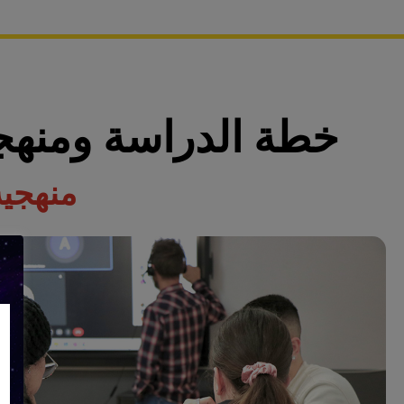
خطة الدراسة ومنهج
منهجية