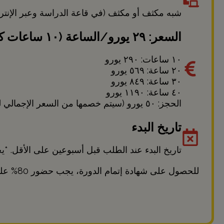
شبه مكثف أو مكثف (في قاعة الدراسة وعبر الإنترن
السعر: ٢٩ يورو/الساعة (١٠ ساعات كحد أدنى)
١٠ ساعات: ٢٩٠ يورو
٢٠ ساعة: ٥٦٩ يورو
٣٠ ساعة: ٨٤٩ يورو
٤٠ ساعة: ١١٩٠ يورو
الحجز: ٥٠ يورو (سيتم خصمها من السعر الإجمالي للحصص).
تاريخ البدء
تاريخ البدء عند الطلب قبل أسبوعين على الأقل. *يخ
للحصول على شهادة إتمام الدورة، يجب حضور 80% على الأقل من الحصص.