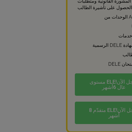
المشورة القانونية ومتطلبات
لحصول على تأشيرة الطالب
 من
D الرسمية
طالب
ان DELE
سجل الآن!ELE مستوى
عال 6أشهر
سجل الآن!ELE متقدّم 8
أشهر