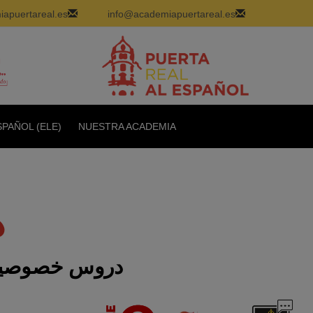
apuertareal.es
info@academiapuertareal.es
PAÑOL (ELE)
NUESTRA ACADEMIA
د
دروس خصوصية م