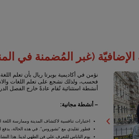
لإضافيّة (غبر المُضمنة في المن
نؤمن في أكاديمية بويرتا ريال بأن تعلم اللغ
فحسب، ولذلك نشجع على تعلم اللغات والان
أنشطة استثنائية تُقام عادةً خارج الفصل الد
– أنشطة مجانية:
اختبارات تنافسية لاكتشاف المدينة وممارسة اللغة ال
فطور تقليدي مع “تشوروس”. في هذه الحالة، يدفع ا
يوم التاباس للتعرف على فن الطهي لدينا. هذا النشا