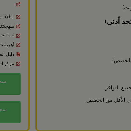
ت).
ا
A1 to C1 الوحدات
منهجيّتنا
SIELE خدمات
أهمية شهادة ELE
دليل ال
مركز امتح
ضع للتوافر.