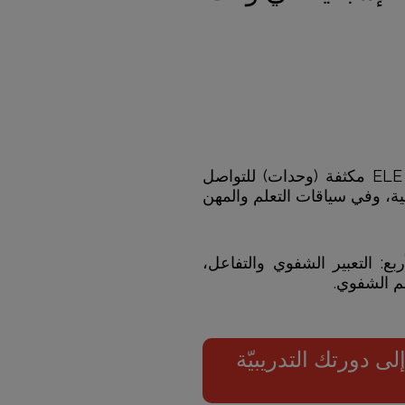
تقدم أكاديمية بويرتا ريال إسبانيول دورات ELE مكثفة (وحدات) للتواصل
حية، وفي سياقات التعلم والمهن
ربع: التعبير الشفوي والتفاعل،
هم الشفوي.
ى دورتك التدريبيّة