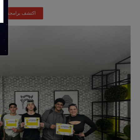
اكتشف برامجنا