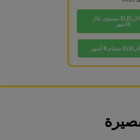
سجل الآن!ELE مستوى عال
6أشهر
م 8 أشهر
قصيرة