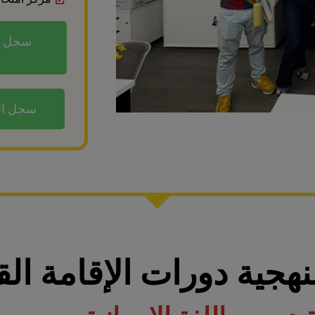
سجل الآن!ELE متقدّ
هجية دورات الإقامة ال