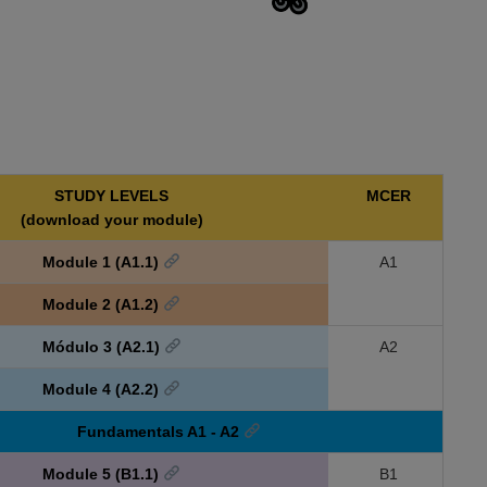
STUDY LEVELS
MCER
(download your module)
Module 1 (A1.1)
A1
Module 2 (A1.2)
Módulo 3 (A2.1)
A2
Module 4 (A2.2)
Fundamentals A1 - A2
Module 5 (B1.1)
B1