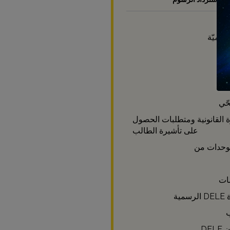
اديميّة
وى
وى
حّي
 القانونية ومتطلبات الحصول
على تأشيرة الطالب
مية
ب
DE