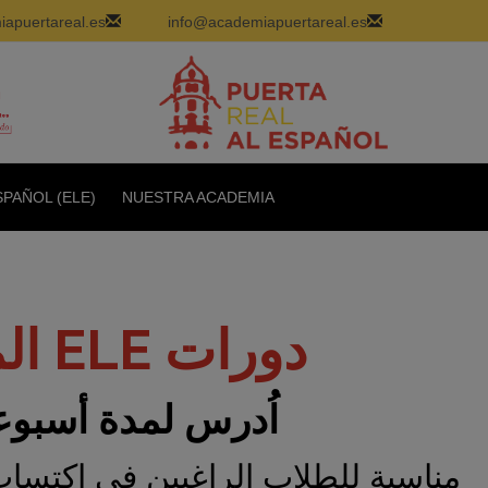
apuertareal.es
info@academiapuertareal.es
PAÑOL (ELE)
NUESTRA ACADEMIA
دورات ELE المكثفة: دورات قصيرة الامد
اُدرس لمدة أسبوعين
مناسبة للطلاب الراغبين في اكتساب