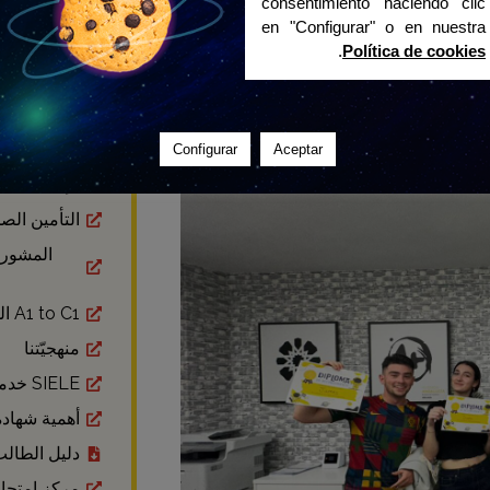
consentimiento haciendo clic
en "Configurar" o en nuestra
.
Política de cookies
الرزنامة الأك
اختبار مست
اختبار مست
Configurar
Aceptar
الإقامة
التأمين الص
المشورة
A1 to C1 الوحدات من
منهجيّتنا
SIELE خدمات
أهمية شهادة DELE الرس
دليل الطال
مركز امتحان LE