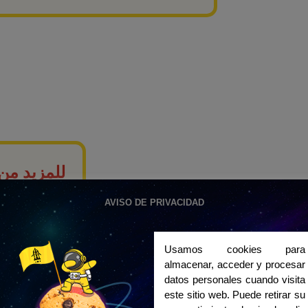
للمزيد من
افة الإسبانية في مدينة تشتهر بتراثها
AVISO DE PRIVACIDAD
ما الّذي يت
ما هو غير 
Usamos cookies para
صُمم البرنامج لضمان انغماس كامل في اللغة الإسبانية، بواقع 20 ساعة دراسية أسبوعيًا، مما يتيح
almacenar, acceder y procesar
ستتاح لك فرصة اجتياز امتحانات
إجراءات ال
datos personales cuando visita
este sitio web. Puede retirar su
سياسة الإلغ