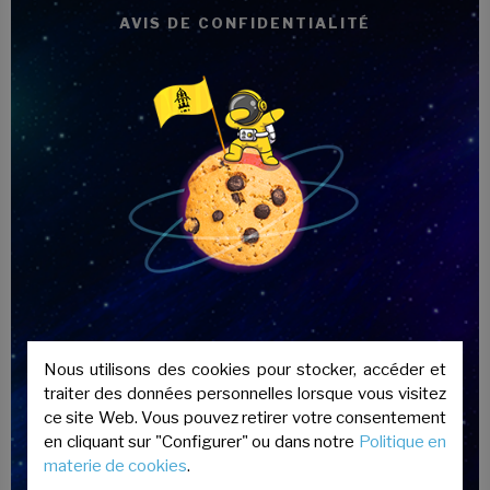
AVIS DE CONFIDENTIALITÉ
Cours en groupes de 4 à 15 personnes.
Les cours suivants sont enseignés
selon cette modalité:
Cours à des fins spécifiques
Cours individuels
Cours privés pour groupes
Nous utilisons des cookies pour stocker, accéder et
traiter des données personnelles lorsque vous visitez
ce site Web. Vous pouvez retirer votre consentement
PERSONNALISÉ (en ligne ou en présentiel)
en cliquant sur "Configurer" ou dans notre
Politique en
20 heures minimum.
materie de cookies
.