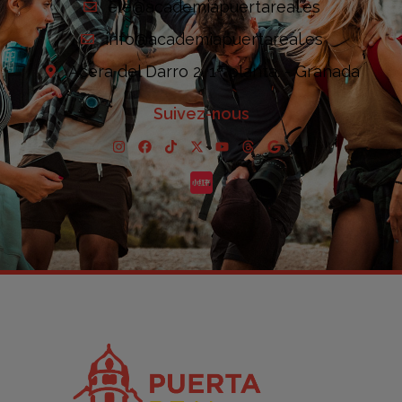
ele@academiapuertareal.es
info@academiapuertareal.es
Acera del Darro 2, 1ª planta. - Granada
Suivez-nous