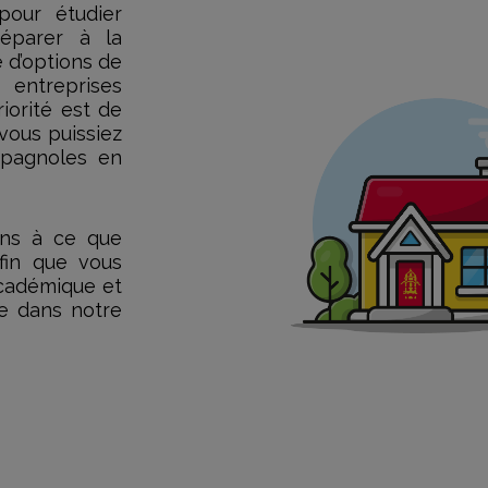
pour étudier
éparer à la
é d’options de
 entreprises
iorité est de
 vous puissiez
spagnoles en
ons à ce que
fin que vous
académique et
te dans notre