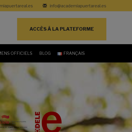
iapuertareal.es
info@academiapuertareal.es
ACCÈS Á LA PLATEFORME
ENS OFFICIELS
BLOG
FRANÇAIS