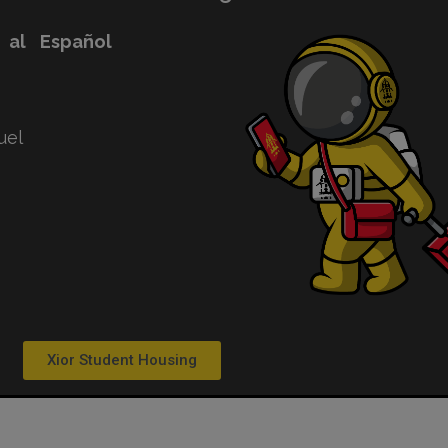
 al Español
uel
Xior Student Housing