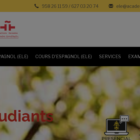
958 26 11 59
/
627 03 20 74
ele@academ
AGNOL (ELE)
COURS D’ESPAGNOL (ELE)
SERVICES
EXAM
udiants