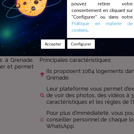
pouvez retirer votre
consentement en cliquant sur
"Configurer" ou dans notre
Politique en materie de
cookies
.
Life4Life
Accepter
Configurer
Variété et facilité d'utilisation
ts à Grenade.
Principales caractéristiques:
iser et permet
Ils proposent 1064 logements dans
.
Grenade.
Leur plateforme vous permet d'exp
de voir des photos, des vidéos à 36
caractéristiques et les règles de 
Pour plus d'immédiateté, vous po
conseiller personnel de chaque l
WhatsApp.