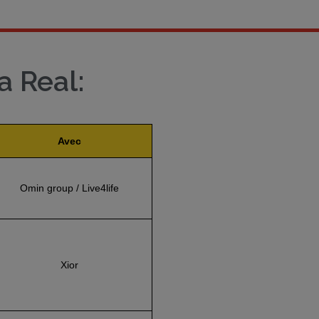
a Real:
Avec
Omin group / Live4life
Xior