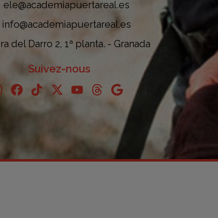
ele@academiapuertareal.es
info@academiapuertareal.es
a del Darro 2, 1ª planta. - Granada
Suivez-nous