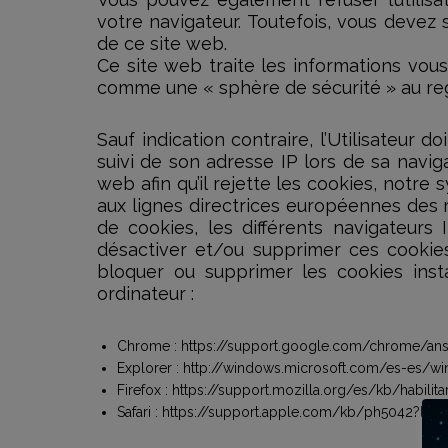
votre navigateur. Toutefois, vous devez 
de ce site web.
Ce site web traite les informations vou
comme une « sphère de sécurité » au reg
Sauf indication contraire, l’Utilisateur 
suivi de son adresse IP lors de sa navig
web afin qu’il rejette les cookies, not
aux lignes directrices européennes des r
de cookies, les différents navigateurs In
désactiver et/ou supprimer ces cookies
bloquer ou supprimer les cookies insta
ordinateur :
Chrome : https://support.google.com/chrome/an
Explorer : http://windows.microsoft.com/es-es/w
Firefox : https://support.mozilla.org/es/kb/habilit
Safari : https://support.apple.com/kb/ph5042?loc