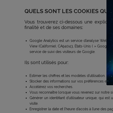
QUELS SONT LES COOKIES QUE
Vous trouverez ci-dessous une explicat
finalité et de ses domaines:
Google Analytics est un service d’analyse Web fou
View (Californie), CA94043, États-Unis ( » Google « 
service de suivi des visiteurs de Google.
Ils sont utilisés pour:
Estimer les chiffres et les modèles d’utilisation.
Stocker des informations sur vos préférences et per
Accélérez vos recherches.
Vous reconnaître lorsque vous revenez sur notre si
Générer un identifiant d’utilisateur unique, qui est
visite.
Enregistrer la date et l’heure d’accès à l’une des pa