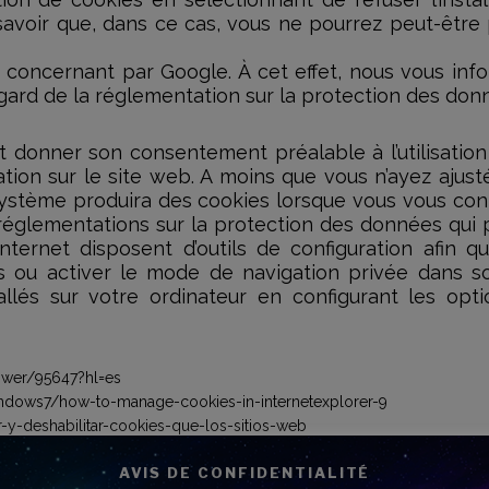
savoir que, dans ce cas, vous ne pourrez peut-être p
s concernant par Google. À cet effet, nous vous in
ard de la réglementation sur la protection des don
doit donner son consentement préalable à l’utilisati
ation sur le site web. A moins que vous n’ayez ajus
re système produira des cookies lorsque vous vous c
églementations sur la protection des données qui peu
ternet disposent d’outils de configuration afin que l
 ou activer le mode de navigation privée dans son
llés sur votre ordinateur en configurant les opti
swer/95647?hl=es
indows7/how-to-manage-cookies-in-internetexplorer-9
ar-y-deshabilitar-cookies-que-los-sitios-web
ale=es_ES
AVIS DE CONFIDENTIALITÉ