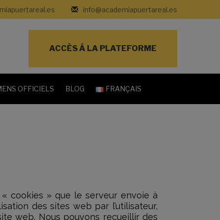
iapuertareal.es
info@academiapuertareal.es
ACCÈS Á LA PLATEFORME
ENS OFFICIELS
BLOG
FRANÇAIS
és « cookies » que le serveur envoie à
ation des sites web par l’utilisateur,
 site web. Nous pouvons recueillir des