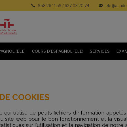
958 26 11 59
/
627 03 20 74
ele@academ
AGNOL (ELE)
COURS D’ESPAGNOL (ELE)
SERVICES
EXAM
 DE COOKIES
c qui utilise de petits fichiers d’information appel
u site web pour le bon fonctionnement et la visualis
tistiques sur l’utilisation et la navigation de notre