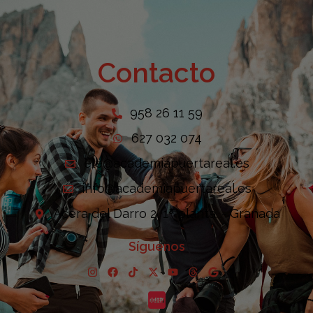
Contacto
958 26 11 59
627 032 074
ele@academiapuertareal.es
info@academiapuertareal.es
Acera del Darro 2, 1ª planta. - Granada
Síguenos