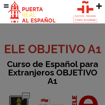
ELE OBJETIVO A1
Curso de Español para
Extranjeros OBJETIVO
A1