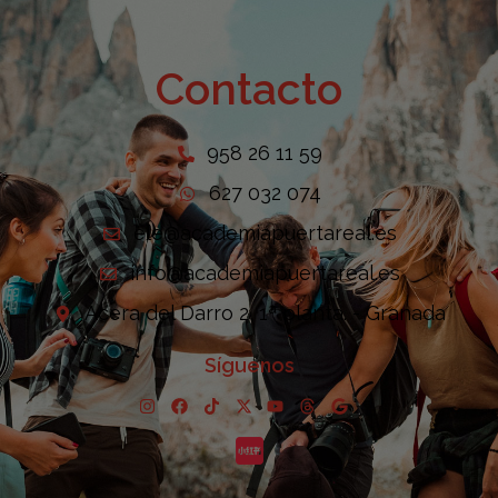
Contacto
958 26 11 59
627 032 074
ele@academiapuertareal.es
info@academiapuertareal.es
Acera del Darro 2, 1ª planta. - Granada
Síguenos