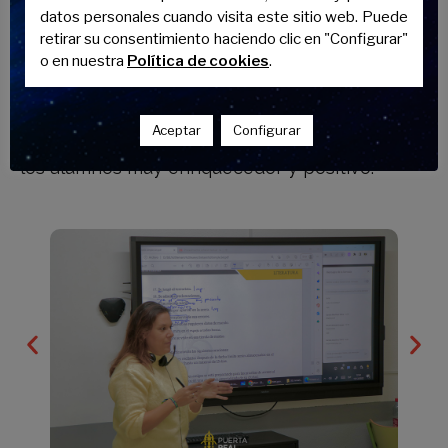
electrónico.
datos personales cuando visita este sitio web. Puede
retirar su consentimiento haciendo clic en "Configurar"
El uso de nuestra plataforma y las pantallas
o en nuestra
Política de cookies
.
interactivas con las que cuentan todas
nuestras aulas, nos permiten acceder a las
nuevas tecnologías con el fin de
innovar en el
Aceptar
Configurar
ámbito de la educación
, siendo su impacto en
los alumnos muy enriquecedor y positivo.