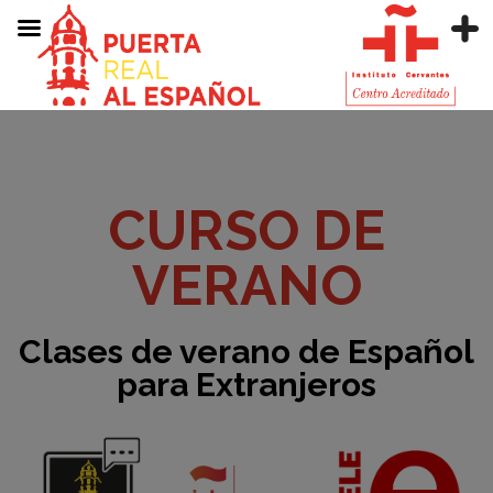
CURSO DE
VERANO
Clases de verano de Español
para Extranjeros