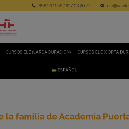
958 26 11 59
/
627 03 20 74
ele@academ
CURSOS ELE (LARGA DURACIÓN)
CURSOS ELE (CORTA DUR
ESPAÑOL
e la familia de Academia Puert