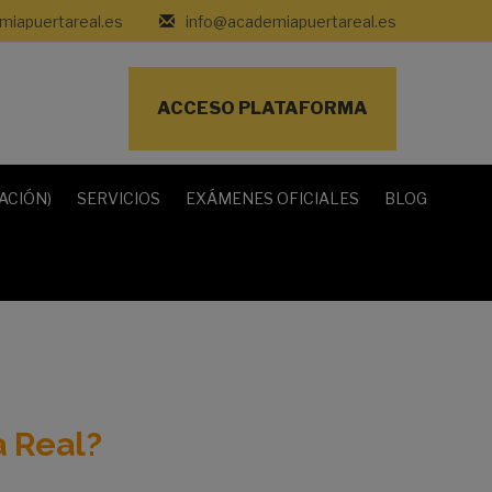
iapuertareal.es
info@academiapuertareal.es
ACCESO PLATAFORMA
ACIÓN)
SERVICIOS
EXÁMENES OFICIALES
BLOG
a Real?