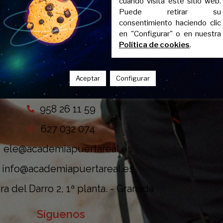
cuando visita este sitio web.
Puede retirar su
consentimiento haciendo clic
en "Configurar" o en nuestra
Política de cookies
.
Aceptar
Configurar
Contacto
958 26 11 59
627 032 074
ele@academiapuertareal.es
info@academiapuertareal.es
a del Darro 2, 1ª planta. - Granada
Síguenos