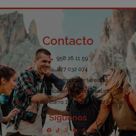
Contacto
958 26 11 59
627 032 074
ele@academiapuertareal.es
info@academiapuertareal.es
Acera del Darro 2, 1ª planta. - Granada
Síguenos