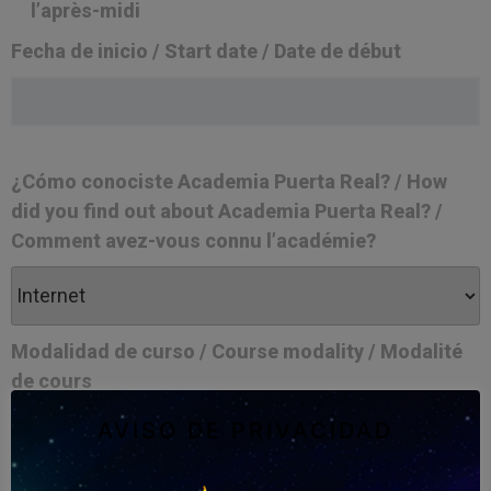
l’après-midi
Fecha de inicio / Start date / Date de début
¿Cómo conociste Academia Puerta Real? / How
did you find out about Academia Puerta Real? /
Comment avez-vous connu l’académie?
Modalidad de curso / Course modality / Modalité
de cours
Online / En ligne
AVISO DE PRIVACIDAD
Presencial / Onsite / Présentiel