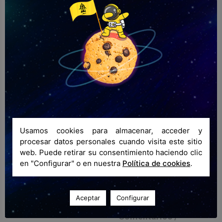
Contacto de emergencia /
Emergency contact / Personne à
contacter en cas d'urgence
Nombre y apellidos / Name and surname /
Prénom et nom
Correo electrónico / Email / E-mail
Usamos cookies para almacenar, acceder y
procesar datos personales cuando visita este sitio
web. Puede retirar su consentimiento haciendo clic
en "Configurar" o en nuestra
Política de cookies
.
Teléfono / Phone number / Téléphone
+34
Aceptar
Configurar
Comentarios /