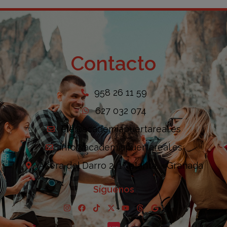
Contacto
958 26 11 59
627 032 074
ele@academiapuertareal.es
info@academiapuertareal.es
Acera del Darro 2, 1ª planta. - Granada
Síguenos