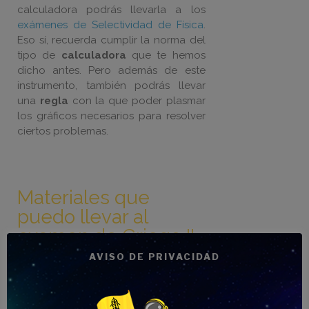
calculadora podrás llevarla a los
exámenes de Selectividad de Física
.
Eso sí, recuerda cumplir la norma del
tipo de
calculadora
que te hemos
dicho antes. Pero además de este
instrumento, también podrás llevar
una
regla
con la que poder plasmar
los gráficos necesarios para resolver
ciertos problemas.
Materiales que
puedo llevar al
examen de Griego II
AVISO DE PRIVACIDAD
En el caso de los
exámenes de
PEvAU de Griego II
, y del mismo modo
que lo habrás podido hacer durante