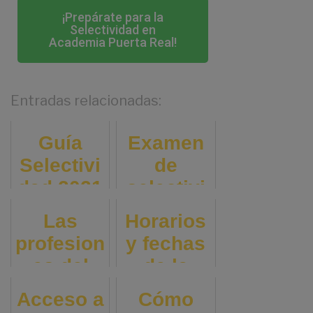
¡Prepárate para la
Selectividad en
Academia Puerta Real!
Entradas relacionadas:
Guía
Examen
Selectivi
de
dad 2021
selectivi
Andalucí
dad:
Las
Horarios
a:
Nota de
profesion
y fechas
Fechas,
admisión
es del
de la
sedes, y
y
futuro:
Selectivi
Acceso a
notas de
ponderac
Cómo
¿cuáles
dad 2023