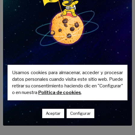
el Bachillerato, estará permitido el
diccionario
con su correspondiente
apéndice gramatical
para apoyarte
en la correcta resolución del examen.
Materiales que
puedo llevar al
examen de Latín II
Usamos cookies para almacenar, acceder y procesar
datos personales cuando visita este sitio web. Puede
De igual forma que el examen de
retirar su consentimiento haciendo clic en "Configurar"
Griego II, en los
exámenes de Latín II
o en nuestra
Política de cookies
.
podrás sentarme en la mesa al lado
del
diccionario
con su
apéndice
gramatical
correspondiente para
Aceptar
Configurar
superar con éxito la prueba.