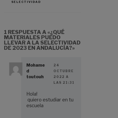
es?
corte
SELECTIVIDAD
de
Historia
de
Selectivi
1 RESPUESTA A «¿QUÉ
MATERIALES PUEDO
dad
LLEVAR A LA SELECTIVIDAD
DE 2023 EN ANDALUCÍA?»
Mohame
24
d
OCTUBRE
toutouh
2022 A
LAS 21:31
Hola!
quiero estudiar en tu
escuela